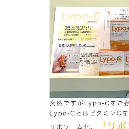
突然ですがLypo-Cを
Lypo-CとはビタミンCを
「リポ
リポソーム化、