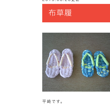
布草履
平崎です。