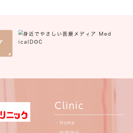
Clinic
・Home