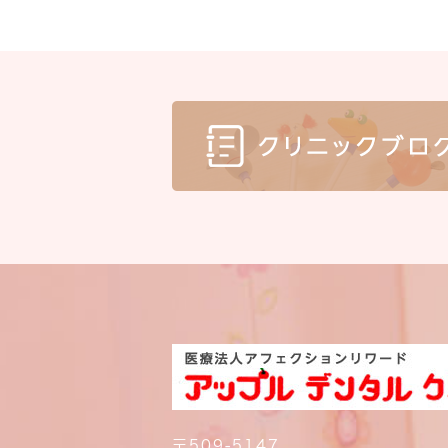
〒509-5147